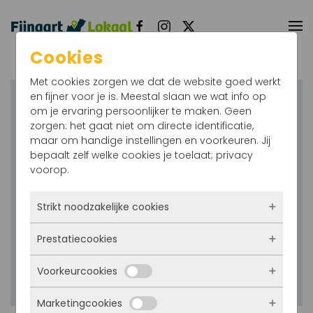
Terug naar hoofdinhoud
Cookies
Met cookies zorgen we dat de website goed werkt
en fijner voor je is. Meestal slaan we wat info op
Login
om je ervaring persoonlijker te maken. Geen
zorgen: het gaat niet om directe identificatie,
maar om handige instellingen en voorkeuren. Jij
bepaalt zelf welke cookies je toelaat; privacy
voorop.
Onthoud mij
Strikt noodzakelijke cookies
Inloggen
Prestatiecookies
Deze cookies zorgen ervoor dat de website
überhaupt werkt. Ze zijn dus altijd actief en
Wachtwoord vergeten?
Voorkeurcookies
kunnen niet worden uitgezet. Meestal worden
Met deze cookies zien we hoe vaak onze site
Gebruikersnaam vergeten?
ze alleen geplaatst als jij iets doet, zoals
bezocht wordt, waar bezoekers vandaan
inloggen, een formulier invullen of je
Marketingcookies
komen en welke pagina’s populair zijn. Zo
Deze cookies onthouden jouw voorkeuren.