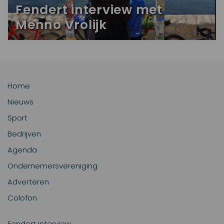
Fendert interview met
Menno Vrolijk
Home
Nieuws
Sport
Bedrijven
Agenda
Ondernemersvereniging
Adverteren
Colofon
Fendert interview