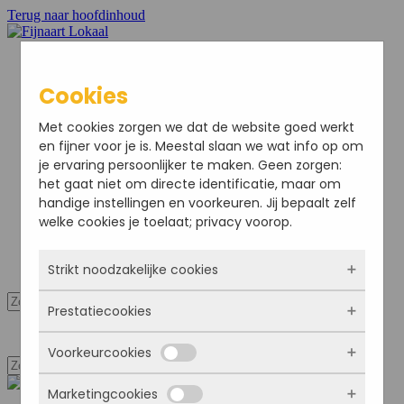
Terug naar hoofdinhoud
Cookies
Home
Met cookies zorgen we dat de website goed werkt
Nieuws
en fijner voor je is. Meestal slaan we wat info op om
Sport
je ervaring persoonlijker te maken. Geen zorgen:
Bedrijven
het gaat niet om directe identificatie, maar om
Agenda
handige instellingen en voorkeuren. Jij bepaalt zelf
Ondernemersvereniging
welke cookies je toelaat; privacy voorop.
Adverteren
Colofon
Strikt noodzakelijke cookies
Mijn Account
Prestatiecookies
Deze cookies zorgen ervoor dat de website
Mijn Account
überhaupt werkt. Ze zijn dus altijd actief en
Voorkeurcookies
kunnen niet worden uitgezet. Meestal worden
Met deze cookies zien we hoe vaak onze site
ze alleen geplaatst als jij iets doet, zoals
bezocht wordt, waar bezoekers vandaan
inloggen, een formulier invullen of je
Marketingcookies
komen en welke pagina’s populair zijn. Zo
Deze cookies onthouden jouw voorkeuren.