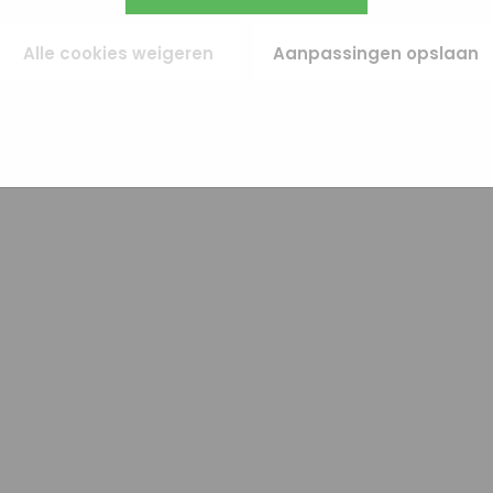
egevens gebruiken.
ies (remarketing). Er wordt geen directe persoonlijke info opgeslagen, maar we
e van je browser of apparaat gebruikt. Als je deze cookies weigert, zie je nog s
Alle cookies weigeren
Aanpassingen opslaan
es maar die zijn minder relevant voor jou.