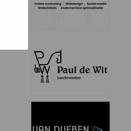
l een
teeds