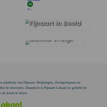
Fendert Interview
Fijnaart in Beeld
Fendert
interview met
Menno Vrolijk
en platform van Fijnaart, Heijningen, Zwingelspaan en
ij de inwoners. Daardoor is Fijnaart Lokaal zo geliefd en
 de krant te lezen.