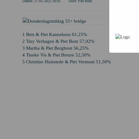
Datum: 27-01-2025 16:01
Door: Piet Bom
persoonsg
advertent
unieke cod
advertenti
1 Bets & Piet Kannekens 61,25%
2 Tiny Verhagen & Piet Bom 57,92%
3 Martha & Piet Berghout 56,25%
4 Tineke Vis & Piet Breure 52,50%
5 Christine Huisstede & Piet Vermunt 51,50%