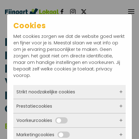
Terug naar hoofdinhoud
Cookies
Met cookies zorgen we dat de website goed werkt
Hospice Roosdonck
en fijner voor je is. Meestal slaan we wat info op
om je ervaring persoonlijker te maken. Geen
Roosendaal te gast
zorgen: het gaat niet om directe identificatie,
maar om handige instellingen en voorkeuren. Jij
bij
bepaalt zelf welke cookies je toelaat; privacy
voorop.
Vrouwenvereniging
Fijnaart en
Strikt noodzakelijke cookies
Omstreken.
Prestatiecookies
Deze cookies zorgen ervoor dat de website
überhaupt werkt. Ze zijn dus altijd actief en
Voorkeurcookies
kunnen niet worden uitgezet. Meestal worden
Met deze cookies zien we hoe vaak onze site
Boeiende, interessante avond
ze alleen geplaatst als jij iets doet, zoals
bezocht wordt, waar bezoekers vandaan
inloggen, een formulier invullen of je
Marketingcookies
komen en welke pagina’s populair zijn. Zo
Deze cookies onthouden jouw voorkeuren.